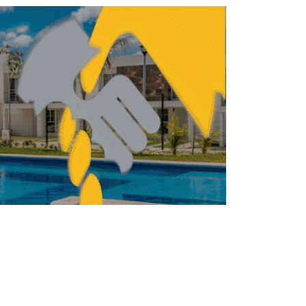
BILIARIO
INMOBILIARIO
Oficinas en México: de la
crisis a la reinvención
del espacio corporativo
FERNANDA HERNÁNDEZ
JUNIO 26, 2026