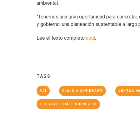
ambiental.
“Tenemos una gran oportunidad para concretar, d
y gobierno, una planeación sustentable a largo pl
Lee el texto completo
aquí
.
TAGS
ADI
CLAUDIA SHEINBAUM
JUNTOS H
THE REAL ESTATE SHOW 2018