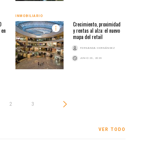
PUBL
INMOBILIARIO
0
Crecimiento, proximidad
 en
y rentas al alza: el nuevo
mapa del retail
Z
FERNANDA HERNÁNDEZ
JUNIO 26, 2026
2
3
VER TODO