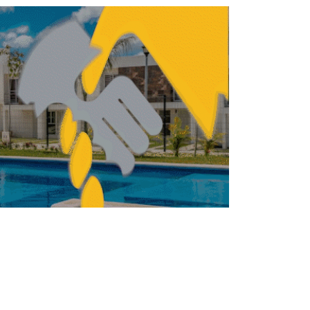
JUNIO 25, 2026
BILIARIO
INMOBILIARIO
Inversión turística de la
ADI supera 3,800 mdd
con 26 proyectos en
desarrollos
REBECA ROMERO
JUNIO 25, 2026