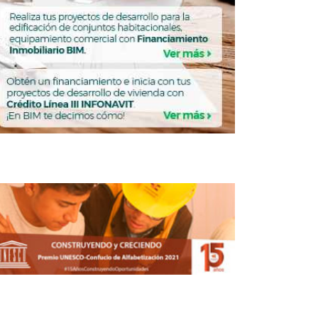
Ecovía en Nuevo Léon
PUBLICACIONES
BILIARIO
Inversión en usos mixtos
supera los 3,000 mdd
en México
FERNANDA HERNÁNDEZ