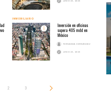
JUNIO 26, 2026
INMOBILIARIO
INMO
dad
Inversión en oficinas
evo
supera 405 mdd en
México
Z
FERNANDA HERNÁNDEZ
JUNIO 26, 2026
2
3