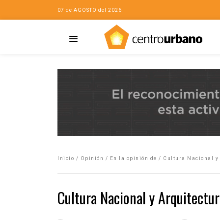
07 de AGOSTO del 2026
Casa
iudad…con Horacio
Inicio
/
Opinión
/
En la opinión de
/
Cultura Nacional y
da
opía de la ciudad
Cultura Nacional y Arquitectu
no
Mujeres
eres de la Casa