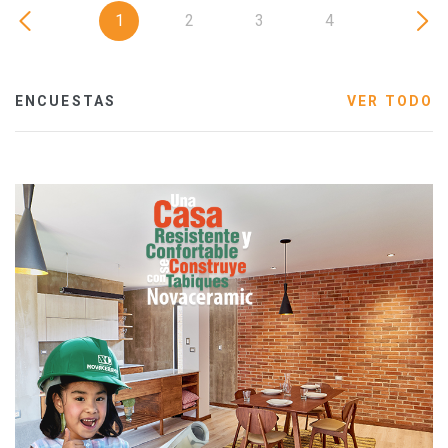
1
2
3
4
ENCUESTAS
VER TODO