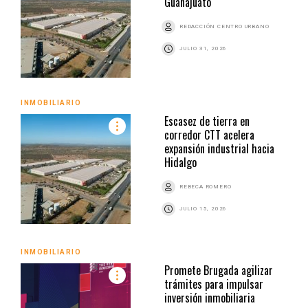
Guanajuato
REDACCIÓN CENTRO URBANO
JULIO 31, 2026
INMOBILIARIO
Escasez de tierra en
corredor CTT acelera
expansión industrial hacia
Hidalgo
REBECA ROMERO
JULIO 15, 2026
INMOBILIARIO
Promete Brugada agilizar
trámites para impulsar
inversión inmobiliaria