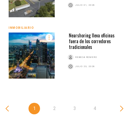
JULIO 31, 2026
INMOBILIARIO
Nearshoring lleva oficinas
fuera de los corredores
tradicionales
REBECA ROMERO
JULIO 23, 2026
1
2
3
4