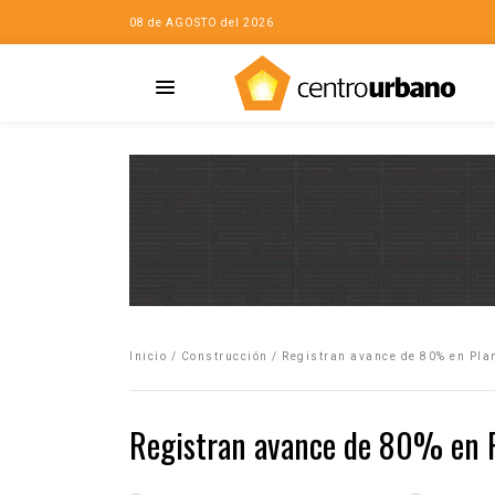
08 de AGOSTO del 2026
Casa
iudad…con Horacio
Inicio
/
Construcción
/
Registran avance de 80% en Pla
da
opía de la ciudad
Registran avance de 80% en P
no
Mujeres
eres de la Casa