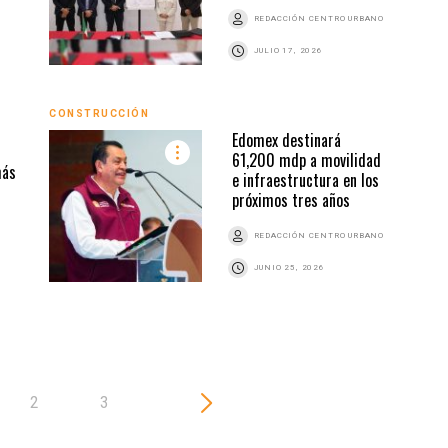
REDACCIÓN CENTRO URBANO
JULIO 17, 2026
CONSTRUCCIÓN
CONS
Edomex destinará
61,200 mdp a movilidad
más
e infraestructura en los
próximos tres años
Z
REDACCIÓN CENTRO URBANO
JUNIO 25, 2026
2
3