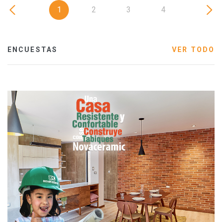
1
2
3
4
ENCUESTAS
VER TODO