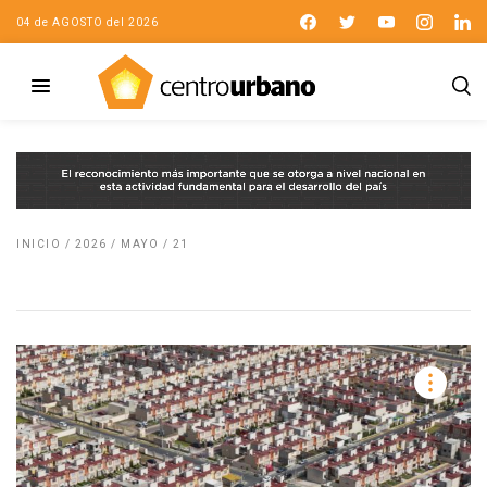
04 de AGOSTO del 2026
INICIO
/
2026
/
MAYO
/
21