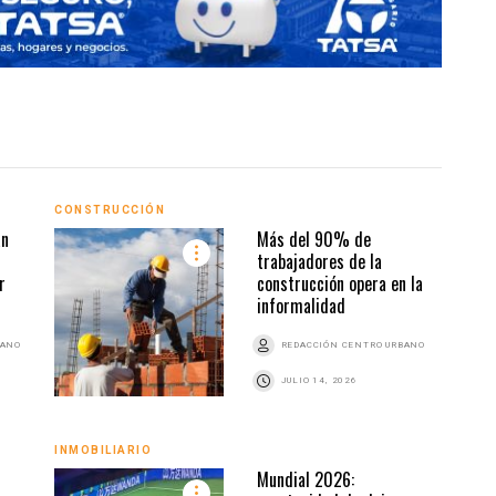
CONSTRUCCIÓN
INMO
án
Más del 90% de
trabajadores de la
r
construcción opera en la
informalidad
BANO
REDACCIÓN CENTRO URBANO
JULIO 14, 2026
INMO
INMOBILIARIO
Mundial 2026: