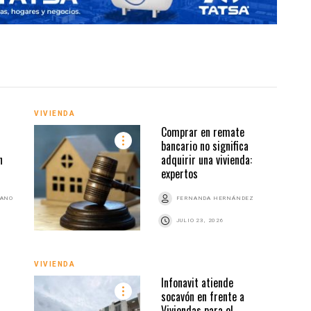
VIVIENDA
INMO
Comprar en remate
bancario no significa
n
adquirir una vivienda:
expertos
BANO
FERNANDA HERNÁNDEZ
JULIO 23, 2026
VIVIENDA
VIVI
Infonavit atiende
socavón en frente a
Viviendas para el