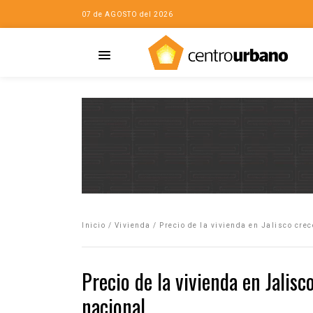
07 de AGOSTO del 2026
Casa
iudad…con Horacio
Inicio
/
Vivienda
/
Precio de la vivienda en Jalisco cre
da
opía de la ciudad
Precio de la vivienda en Jalis
no
nacional
Mujeres
eres de la Casa