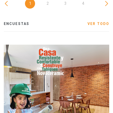
1
2
3
4
ENCUESTAS
VER TODO