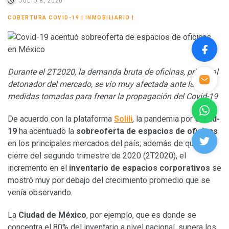
JULIO 8, 2020
COBERTURA COVID-19
|
INMOBILIARIO
|
Durante el 2T2020, la demanda bruta de oficinas, principal
detonador del mercado, se vio muy afectada ante las
medidas tomadas para frenar la propagación del Covid-19
De acuerdo con la plataforma
Solili
, la pandemia por
Covid-
19
ha acentuado la
sobreoferta de espacios de oficinas
en los principales mercados del país; además de que, al
cierre del segundo trimestre de 2020 (2T2020), el
incremento en el
inventario de espacios corporativos
se
mostró muy por debajo del crecimiento promedio que se
venía observando.
La
Ciudad de México
, por ejemplo, que es donde se
concentra el 80% del inventario a nivel nacional, supera los