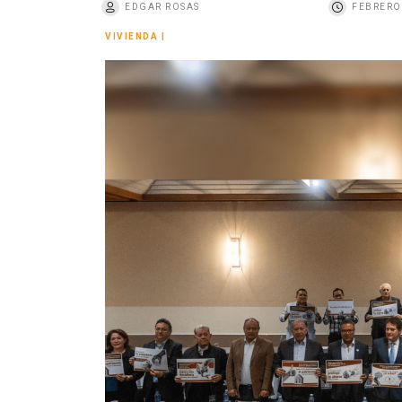
EDGAR ROSAS
FEBRERO 
o
VIVIENDA
|