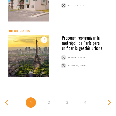
JULIO 16, 2026
INMOBILIARIO
Proponen reorganizar la
metrópoli de París para
unificar la gestión urbana
REBECA ROMERO
JUNIO 24, 2026
1
2
3
4