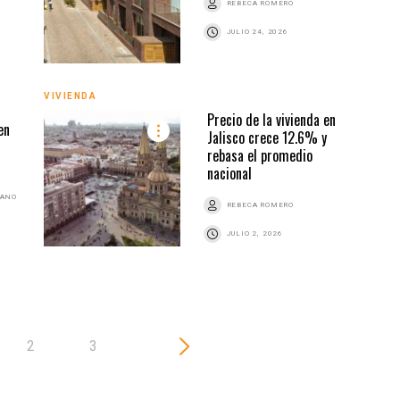
REBECA ROMERO
JULIO 24, 2026
VIVIENDA
VIVI
Precio de la vivienda en
en
Jalisco crece 12.6% y
rebasa el promedio
nacional
BANO
REBECA ROMERO
JULIO 2, 2026
2
3