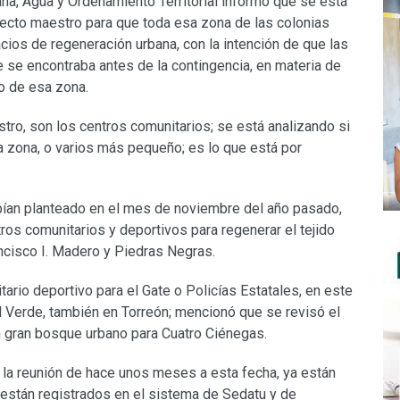
na, Agua y Ordenamiento Territorial informó que se está
ecto maestro para que toda esa zona de las colonias
ios de regeneración urbana, con la intención de que las
e se encontraba antes de la contingencia, en materia de
o de esa zona.
tro, son los centros comunitarios; se está analizando si
a zona, o varios más pequeño; es lo que está por
ían planteado en el mes de noviembre del año pasado,
os comunitarios y deportivos para regenerar el tejido
ancisco I. Madero y Piedras Negras.
ario deportivo para el Gate o Policías Estatales, en este
l Verde, también en Torreón; mencionó que se revisó el
un gran bosque urbano para Cuatro Ciénegas.
 la reunión de hace unos meses a esta fecha, ya están
 están registrados en el sistema de Sedatu y de