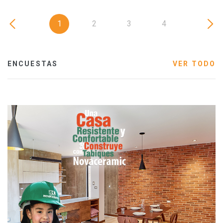
1
2
3
4
ENCUESTAS
VER TODO