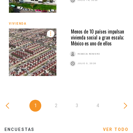
JULIO 14, 2026
VIVIENDA
Menos de 10 países impulsan
vivienda social a gran escala;
México es uno de ellos
REBECA ROMERO
JULIO 3, 2026
1
2
3
4
ENCUESTAS
VER TODO