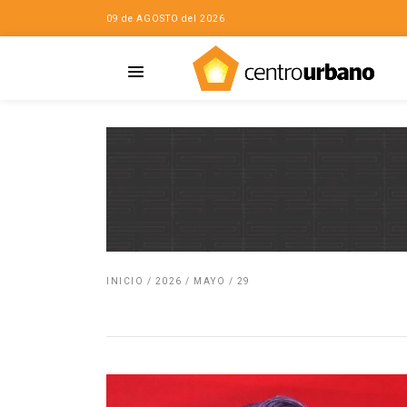
09 de AGOSTO del 2026
iudad…con Horacio
Casa
INICIO
/
2026
/
MAYO
/
29
da
opía de la ciudad
no
Mujeres
eres de la Casa
rsidades
o