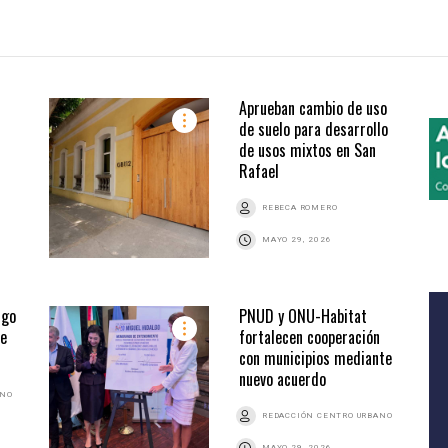
Aprueban cambio de uso
de suelo para desarrollo
de usos mixtos en San
Rafael
REBECA ROMERO
MAYO 29, 2026
sgo
PNUD y ONU-Habitat
de
fortalecen cooperación
con municipios mediante
nuevo acuerdo
ANO
REDACCIÓN CENTRO URBANO
MAYO 29, 2026