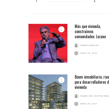
1
5
Más que vivienda,
construimos
comunidades: Lozano
REBECA ROMERO
MAYO 29, 2026
Boom inmobiliario, rie
para desarrolladores 
vivienda
REDACCIÓN CENTRO URB
MAYO 29, 2026