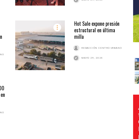
Hot Sale expone presión
estructural en última
en
milla
REDACCIÓN CENTRO URBANO
ANO
MAYO 29, 2026
000
 en
ANO