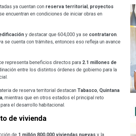
atadas ya cuentan con
reserva territorial
,
proyectos
 se encuentran en condiciones de iniciar obras en
dificación
y destacar que 604,000 ya se
contrataron
.
ya se cuenta con trámites, entonces eso refleja un avance
nce representa beneficios directos para
2.1 millones de
dinación entre los distintos órdenes de gobierno para la
ial.
eria de reserva territorial destacan
Tabasco
,
Quintana
a
, mientras que en otros estados el principal reto
para el desarrollo habitacional.
to de vivienda
cción de
1 millón 800,000 viviendas nuevas
y la