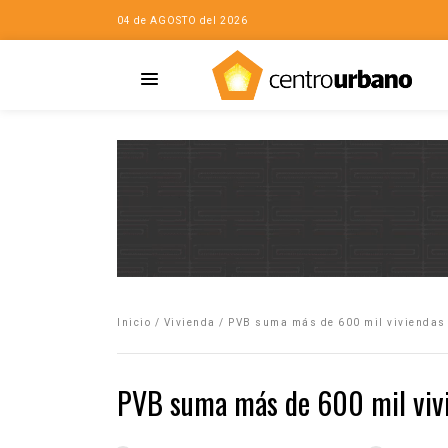
04 de AGOSTO del 2026
Casa
iudad…con Horacio
Inicio
/
Vivienda
/
PVB suma más de 600 mil viviendas 
da
opía de la ciudad
PVB suma más de 600 mil vivi
no
Mujeres
eres de la Casa