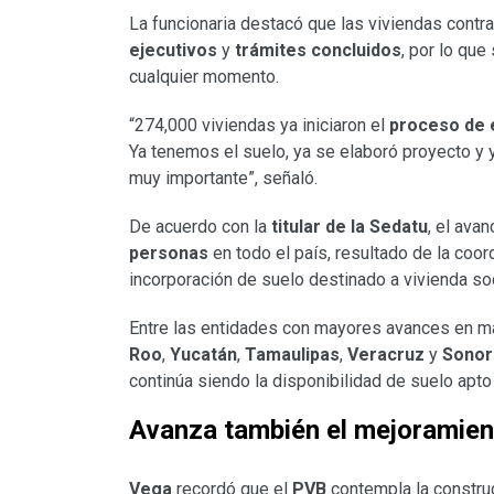
La funcionaria destacó que las viviendas contr
ejecutivos
y
trámites concluidos
, por lo que
cualquier momento.
“274,000 viviendas ya iniciaron el
proceso de e
Ya tenemos el suelo, ya se elaboró proyecto y 
muy importante”, señaló.
De acuerdo con la
titular de la Sedatu
, el ava
personas
en todo el país, resultado de la coor
incorporación de suelo destinado a vivienda soc
Entre las entidades con mayores avances en mat
Roo
,
Yucatán
,
Tamaulipas
,
Veracruz
y
Sonor
continúa siendo la disponibilidad de suelo apto 
Avanza también el mejoramien
Vega
recordó que el
PVB
contempla la constru