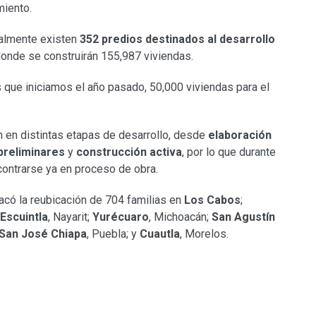
miento.
tualmente existen
352 predios destinados al desarrollo
donde se construirán 155,987 viviendas.
 que iniciamos el año pasado, 50,000 viviendas para el
 en distintas etapas de desarrollo, desde
elaboración
preliminares
y
construcción activa
, por lo que durante
contrarse ya en proceso de obra.
có la reubicación de 704 familias en
Los Cabos
;
Escuintla
, Nayarit;
Yurécuaro
, Michoacán;
San Agustín
San José Chiapa
, Puebla; y
Cuautla
, Morelos.