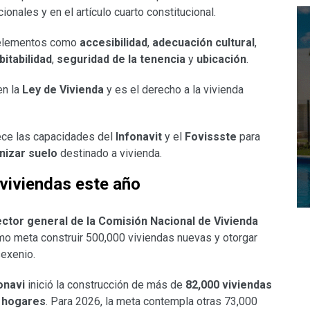
onales y en el artículo cuarto constitucional.
e elementos como
accesibilidad
,
adecuación cultural
,
bitabilidad
,
seguridad de la tenencia
y
ubicación
.
en la
Ley de Vivienda
y es el derecho a la vivienda
lece las capacidades del
Infonavit
y el
Fovissste
para
anizar suelo
destinado a vivienda.
viviendas este año
ctor general de la Comisión Nacional de Vivienda
mo meta construir 500,000 viviendas nuevas y otorgar
exenio.
onavi
inició la construcción de más de
82,000 viviendas
 hogares
. Para 2026, la meta contempla otras 73,000