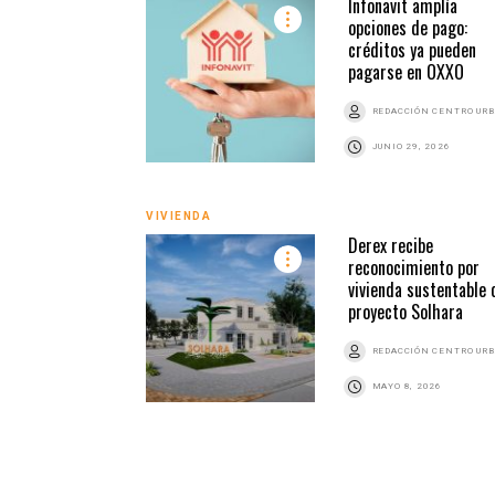
Infonavit amplía
opciones de pago:
créditos ya pueden
pagarse en OXXO
REDACCIÓN CENTRO UR
JUNIO 29, 2026
VIVIENDA
Derex recibe
reconocimiento por
vivienda sustentable 
proyecto Solhara
REDACCIÓN CENTRO UR
MAYO 8, 2026