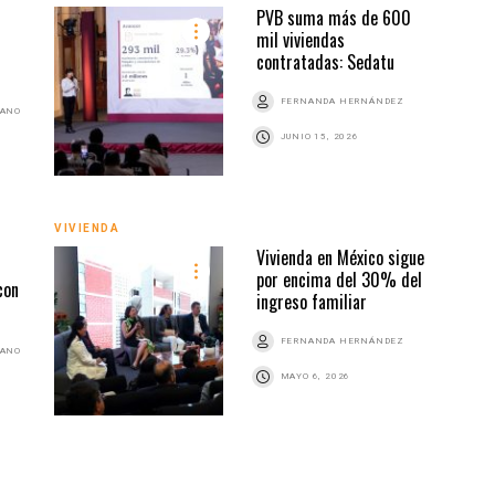
PVB suma más de 600
VIVI
mil viviendas
contratadas: Sedatu
FERNANDA HERNÁNDEZ
BANO
JUNIO 15, 2026
VIVIENDA
SIN 
Vivienda en México sigue
por encima del 30% del
con
ingreso familiar
FERNANDA HERNÁNDEZ
BANO
MAYO 6, 2026