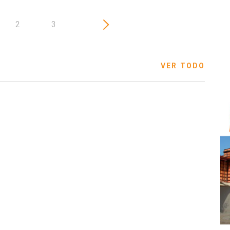
2
3
VER TODO