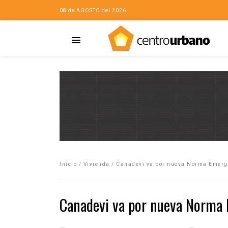
08 de AGOSTO del 2026
Casa
iudad…con Horacio
Inicio
/
Vivienda
/
Canadevi va por nueva Norma Emer
da
opía de la ciudad
Canadevi va por nueva Norma
no
Mujeres
eres de la Casa