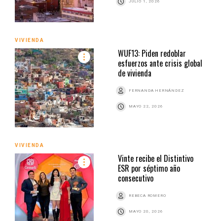
JULIO 1, 2026
VIVIENDA
WUF13: Piden redoblar
esfuerzos ante crisis global
de vivienda
FERNANDA HERNÁNDEZ
MAYO 22, 2026
VIVIENDA
Vinte recibe el Distintivo
ESR por séptimo año
consecutivo
REBECA ROMERO
MAYO 20, 2026