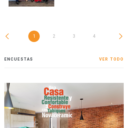
1
2
3
4
ENCUESTAS
VER TODO