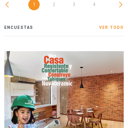
1
2
3
4
ENCUESTAS
VER TODO