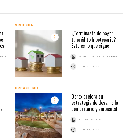
VIVIENDA
VIVI
en
¿Terminaste de pagar
ce
tu crédito hipotecario?
dos
Esto es lo que sigue
BANO
REDACCIÓN CENTRO URBANO
JULIO 20, 2026
URBANISMO
VIVI
Derex acelera su
estrategia de desarrollo
na
comunitario y ambiental
REBECA ROMERO
JULIO 17, 2026