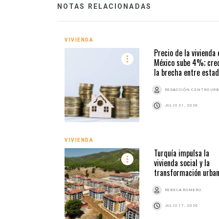
NOTAS RELACIONADAS
VIVIENDA
Precio de la vivienda 
México sube 4%; cre
la brecha entre esta
REDACCIÓN CENTRO UR
JULIO 21, 2026
VIVIENDA
Turquía impulsa la
vivienda social y la
transformación urba
REBECA ROMERO
JULIO 17, 2026