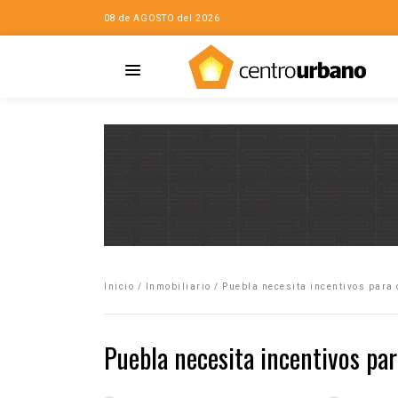
08 de AGOSTO del 2026
Casa
iudad…con Horacio
Inicio
/
Inmobiliario
/
Puebla necesita incentivos para 
da
opía de la ciudad
Puebla necesita incentivos par
no
Mujeres
eres de la Casa