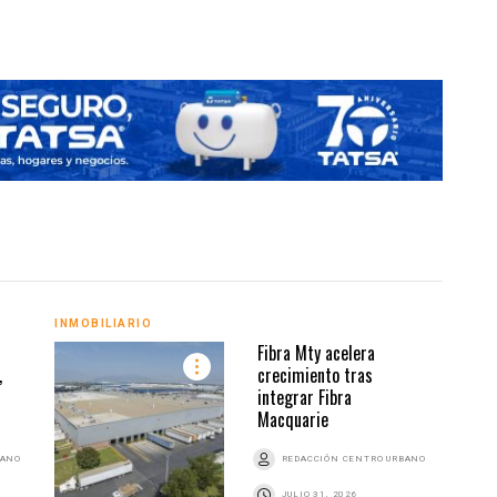
INMOBILIARIO
INMO
Fibra Mty acelera
,
crecimiento tras
integrar Fibra
Macquarie
BANO
REDACCIÓN CENTRO URBANO
JULIO 31, 2026