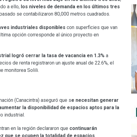
do a ello,
los niveles de demanda en los últimos tres
 pasado se contabilizaron 80,000 metros cuadrados.
ves industriales disponibles
con superficies que van
 última opción corresponde al único proyecto en
trial logró cerrar la tasa de vacancia en 1.3%
a
cios de renta registraron un ajuste anual de 22.6%, el
 monitorea Solili.
mación (Canacintra) aseguró que s
e necesitan generar
aumentar la disponibilidad de espacios aptos para la
 industrial.
ntran en la región declararon que
continuarán
ez que se ocupen la totalidad de espacios