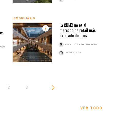
INMO
INMOBILIARIO
La CDMX no es el
mercado de retail más
ces
saturado del país
REDACCIÓN CENTRO URBANO
BANO
JULIO 2, 2026
2
3
VER TODO