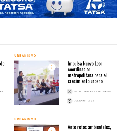
URBANISMO
URBA
 de
Impulsa Nuevo León
coordinación
metropolitana para el
crecimiento urbano
BANO
REDACCIÓN CENTRO URBANO
JULIO 30, 2026
URBA
URBANISMO
Ante retos ambientales,