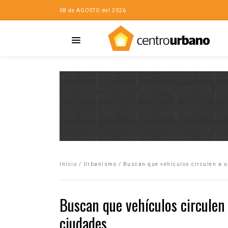
08 de AGOSTO del 2026
Casa
iudad…con Horacio
Inicio
/
Urbanismo
/
Buscan que vehículos circulen a 
da
opía de la ciudad
Buscan que vehículos circule
no
ciudades
Mujeres
eres de la Casa