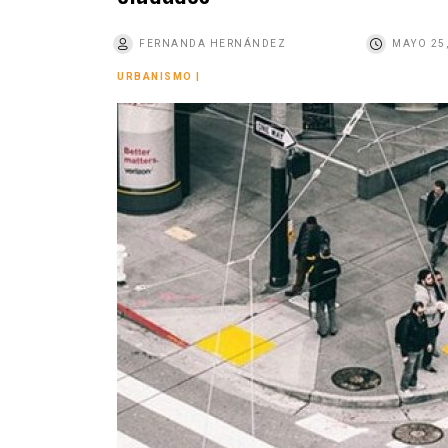
o
FERNANDA HERNÁNDEZ
MAYO 25
URBANISMO
|