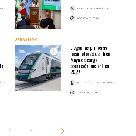
BANO
FERNANDA HERNÁNDEZ
AGOSTO 3, 2026
URBANISMO
URBA
Llegan las primeras
locomotoras del Tren
Maya de carga;
da
operación iniciará en
2027
BANO
REDACCIÓN CENTRO URBANO
JULIO 20, 2026
2
3