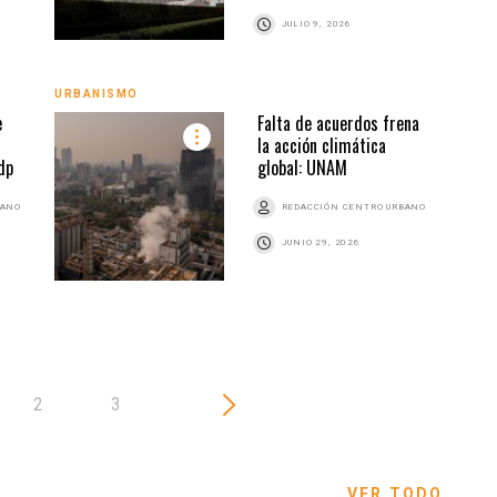
JULIO 9, 2026
URBA
URBANISMO
e
Falta de acuerdos frena
la acción climática
dp
global: UNAM
BANO
REDACCIÓN CENTRO URBANO
JUNIO 29, 2026
2
3
VER TODO