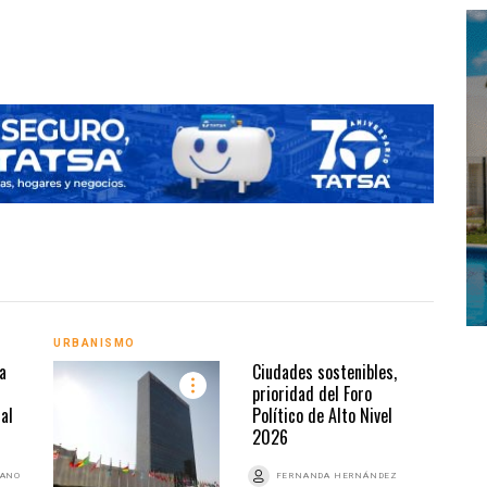
Directo
URBANISMO
URBA
a
Ciudades sostenibles,
prioridad del Foro
al
Político de Alto Nivel
2026
BANO
FERNANDA HERNÁNDEZ