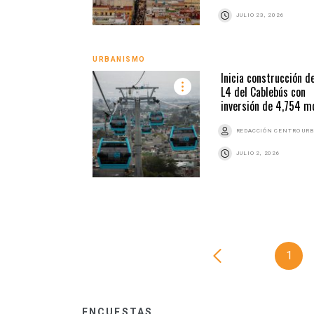
JULIO 23, 2026
URBANISMO
Inicia construcción d
L4 del Cablebús con
inversión de 4,754 m
REDACCIÓN CENTRO UR
JULIO 2, 2026
1
ENCUESTAS