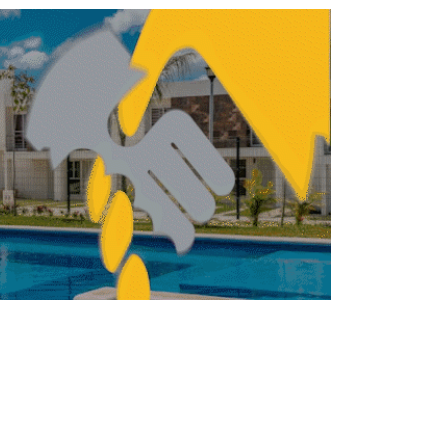
r interino de ONU-Habitat completa 1ra
misión oficial en México
NISMO
URBANISMO
CDMX concluye obras
comprometidas para el
Mundial 2026
REDACCIÓN CENTRO URBANO