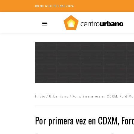
08 de AGOSTO del 2026
Casa
iudad…con Horacio
Inicio
/
Urbanismo
/
Por primera vez en CDXM, Ford Mob
da
opía de la ciudad
Por primera vez en CDXM, Ford
no
Mujeres
eres de la Casa