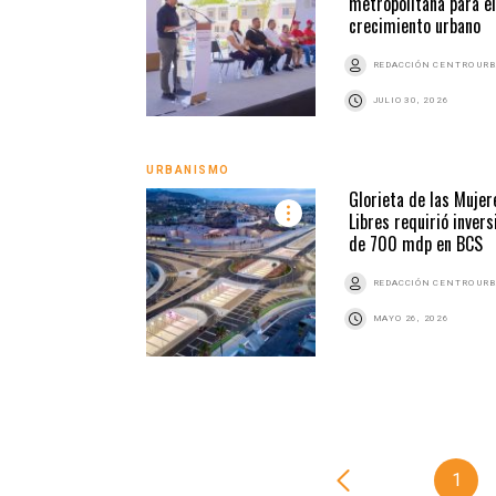
metropolitana para el
crecimiento urbano
REDACCIÓN CENTRO UR
JULIO 30, 2026
URBANISMO
Glorieta de las Mujer
Libres requirió invers
de 700 mdp en BCS
REDACCIÓN CENTRO UR
MAYO 26, 2026
1