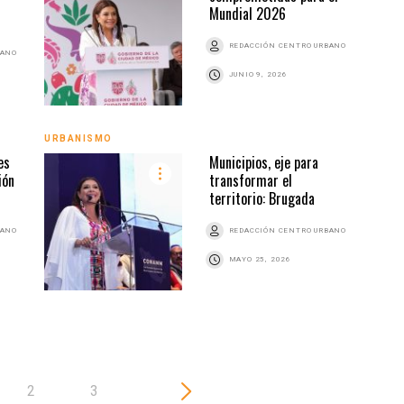
Mundial 2026
REDACCIÓN CENTRO URBANO
BANO
JUNIO 9, 2026
URBANISMO
URBA
es
Municipios, eje para
ión
transformar el
territorio: Brugada
BANO
REDACCIÓN CENTRO URBANO
MAYO 25, 2026
2
3