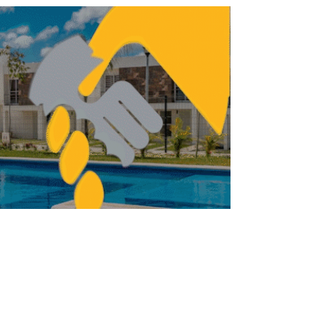
os años de los sismos, INAH recupera el
42% de inmuebles dañados
URBANISMO
NISMO
Brugada lleva agenda de
vivienda y urbanismo al