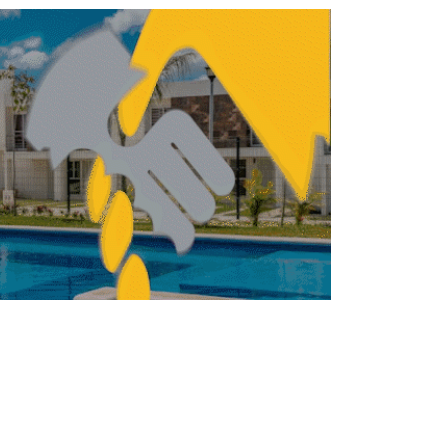
imera vez en CDXM, Ford Mobility lanza
reto City: One
VIVIENDA