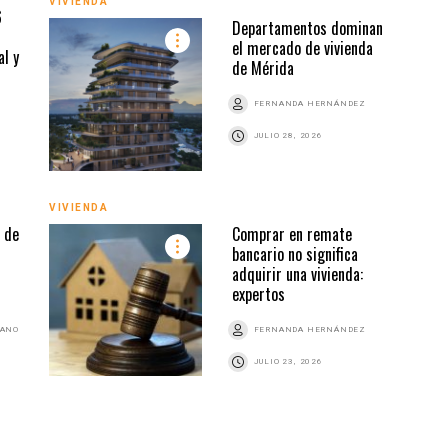
VIVIENDA
6
Departamentos dominan
VIVI
el mercado de vivienda
al y
de Mérida
FERNANDA HERNÁNDEZ
JULIO 28, 2026
VIVIENDA
 de
Comprar en remate
VIVI
bancario no significa
adquirir una vivienda:
expertos
BANO
FERNANDA HERNÁNDEZ
JULIO 23, 2026