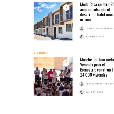
Meda Casa celebra 2
años impulsando el
desarrollo habitacion
urbano
SAMANTHA NAVARRETE
AGOSTO 2, 2026
VIVIENDA
Morelos duplica meta
Vivienda para el
Bienestar; construirá
24,000 viviendas
REDACCIÓN CENTRO UR
JULIO 27, 2026