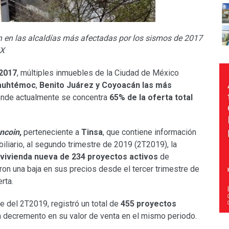
n en las alcaldías más afectadas por los sismos de 2017
MX
 2017
, múltiples inmuebles de la Ciudad de México
auhtémoc
,
Benito Juárez y Coyoacán
las más
onde actualmente se concentra
65% de la oferta total
Incoin
,
perteneciente a
Tinsa
, que contiene información
iliario, al segundo trimestre de 2019 (2T2019), la
vivienda nueva de 234 proyectos
activos
de
on una baja en sus precios desde el tercer trimestre de
rta.
rre del 2T2019, registró un total de
455 proyectos
un decremento en su valor de venta en el mismo periodo.