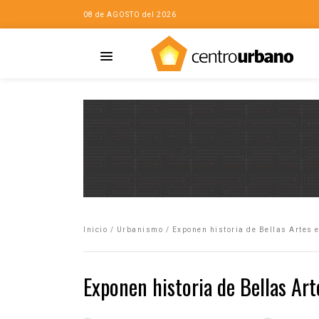
08 de AGOSTO del 2026
Casa
iudad…con Horacio
Inicio
/
Urbanismo
/
Exponen historia de Bellas Artes e
da
opía de la ciudad
Exponen historia de Bellas Art
no
Mujeres
eres de la Casa