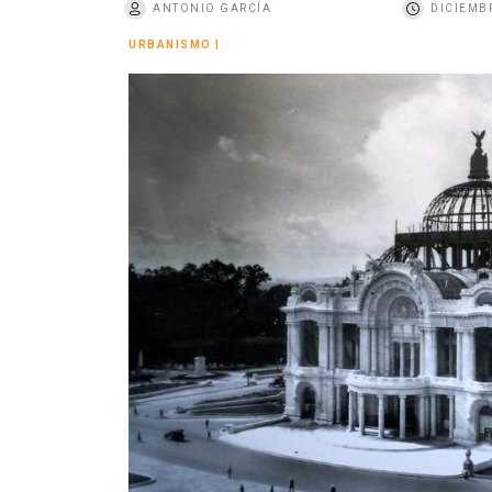
ANTONIO GARCÍA
DICIEMBR
o
URBANISMO
|