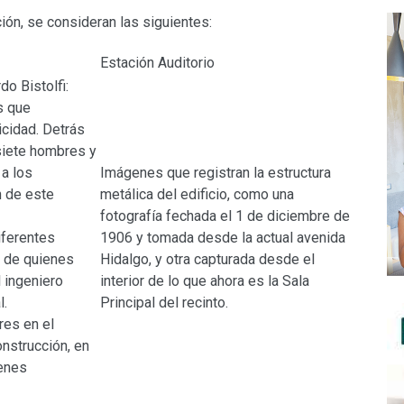
ión, se consideran las siguientes:
Estación Auditorio
do Bistolfi:
s que
licidad. Detrás
siete hombres y
a los
Imágenes que registran la estructura
n de este
metálica del edificio, como una
fotografía fechada el 1 de diciembre de
iferentes
1906 y tomada desde la actual avenida
o de quienes
Hidalgo, y otra capturada desde el
l ingeniero
interior de lo que ahora es la Sala
l.
Principal del recinto.
res en el
onstrucción, en
ienes