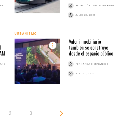
BANO
REDACCIÓN CENTRO URBANO
JULIO 20, 2026
URBA
URBANISMO
Valor inmobiliario
l
también se construye
NAM
desde el espacio público
BANO
FERNANDA HERNÁNDEZ
JUNIO 1, 2026
2
3