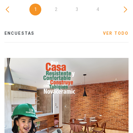
1
2
3
4
ENCUESTAS
VER TODO