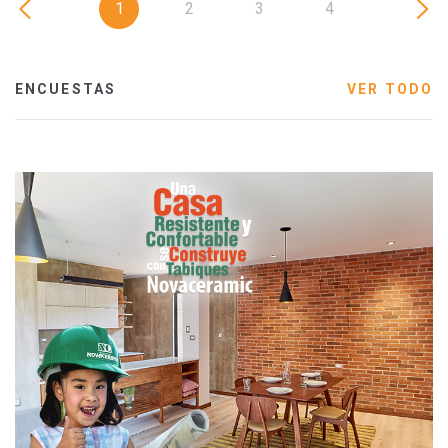
1
2
3
4
ENCUESTAS
VER TODO