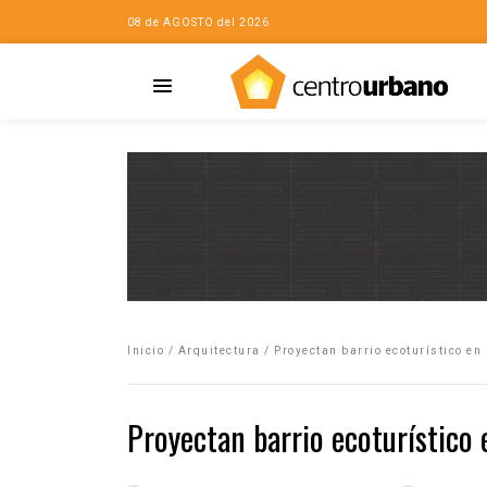
08 de AGOSTO del 2026
Casa
iudad…con Horacio
Inicio
/
Arquitectura
/
Proyectan barrio ecoturístico en
da
opía de la ciudad
Proyectan barrio ecoturístico 
no
Mujeres
eres de la Casa