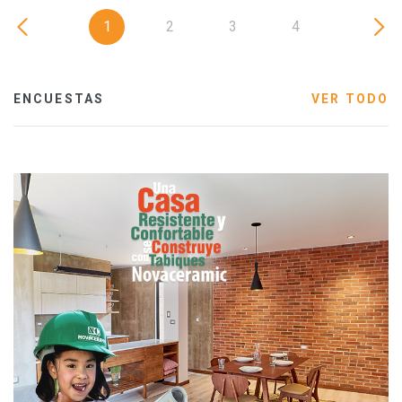
1
2
3
4
ENCUESTAS
VER TODO