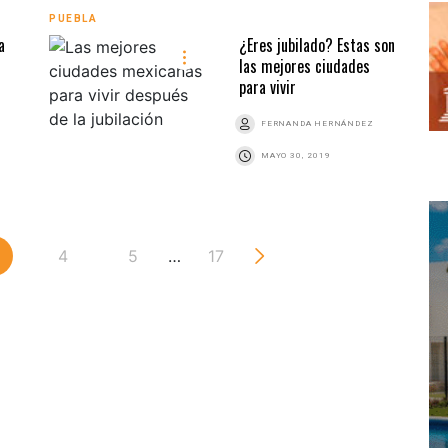
PUEBLA
a
¿Eres jubilado? Estas son
las mejores ciudades
para vivir
FERNANDA HERNÁNDEZ
MAYO 30, 2019
4
5
…
17