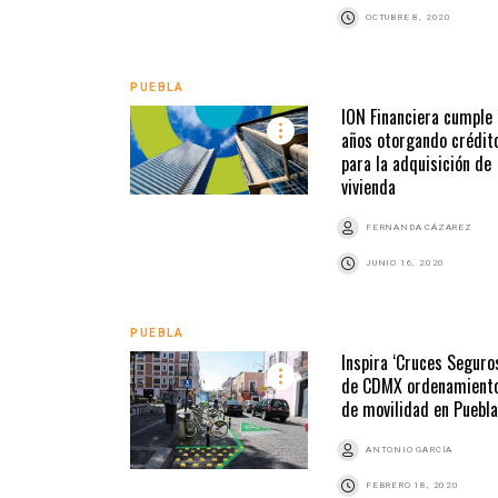
OCTUBRE 8, 2020
PUEBLA
ION Financiera cumple
años otorgando crédit
para la adquisición de
vivienda
FERNANDA CÁZAREZ
JUNIO 16, 2020
PUEBLA
Inspira ‘Cruces Seguro
de CDMX ordenamient
de movilidad en Puebla
ANTONIO GARCÍA
FEBRERO 18, 2020