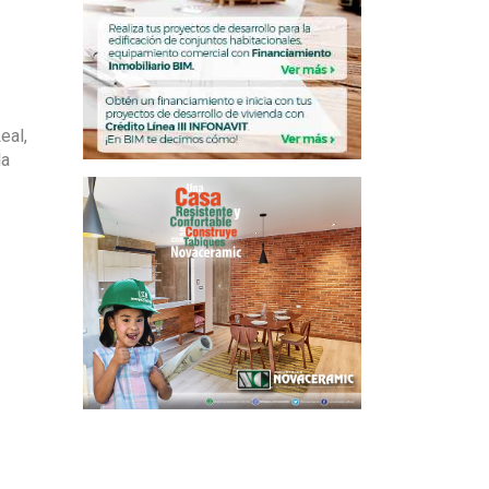
eal,
la