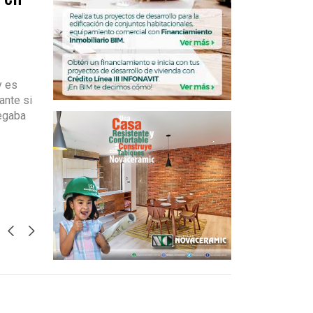
s
y es
ante si
egaba