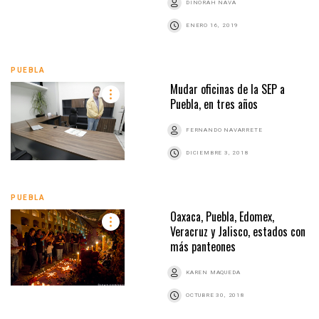
DINORAH NAVA
ENERO 16, 2019
PUEBLA
Mudar oficinas de la SEP a
Puebla, en tres años
FERNANDO NAVARRETE
DICIEMBRE 3, 2018
PUEBLA
Oaxaca, Puebla, Edomex,
Veracruz y Jalisco, estados con
más panteones
KAREN MAQUEDA
OCTUBRE 30, 2018