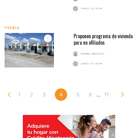
JUNIO 14, 2018
PUEBLA
Proponen programa de vivienda
para no afiliados
HANAE PACHECO
JUNIO 14, 2018
1
2
3
4
5
6
…
17