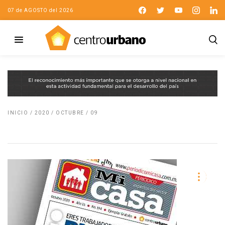
07 de AGOSTO del 2026
INICIO
/
2020
/
OCTUBRE
/
09