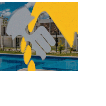
INMOBILIARIO
NISMO
Inicia construcción de
L4 del Cablebús con
inversión de 4,754 mdp
REDACCIÓN CENTRO URBANO
JULIO 2, 2026
URBANISMO
NISMO