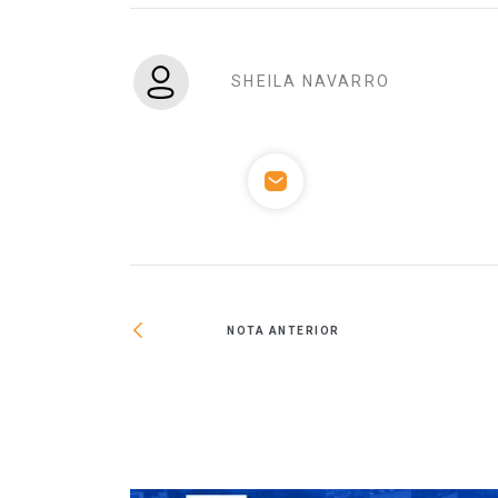
SHEILA NAVARRO
NOTA ANTERIOR
nfoque del
nda