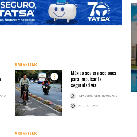
URBANISMO
URBA
México acelera acciones
a
para impulsar la
seguridad vial
BANO
REDACCIÓN CENTRO URBANO
JULIO 27, 2026
URBANISMO
URBA