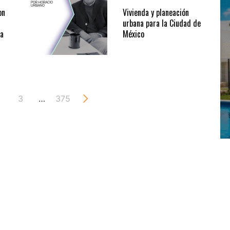
on
Vivienda y planeación
urbana para la Ciudad de
la
México
3
…
375