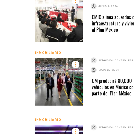
o
JUNIO 2, 2026
CMIC alinea acuerdos 
infraestructura y vivie
al Plan México
INMOBILIARIO
REDACCIÓN CENTRO URB
MAYO 20, 2026
GM producirá 80,000
vehículos en México c
parte del Plan México
INMOBILIARIO
REDACCIÓN CENTRO URB