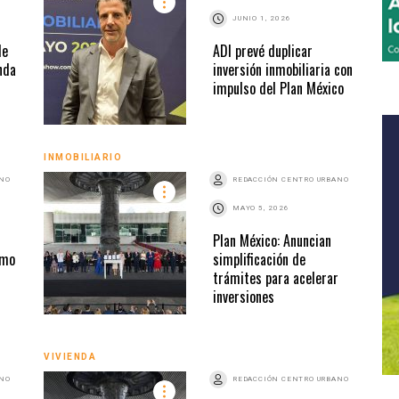
JUNIO 1, 2026
de
ADI prevé duplicar
nda
inversión inmobiliaria con
impulso del Plan México
INMOBILIARIO
ANO
REDACCIÓN CENTRO URBANO
MAYO 5, 2026
Plan México: Anuncian
omo
simplificación de
trámites para acelerar
inversiones
VIVIENDA
ANO
REDACCIÓN CENTRO URBANO