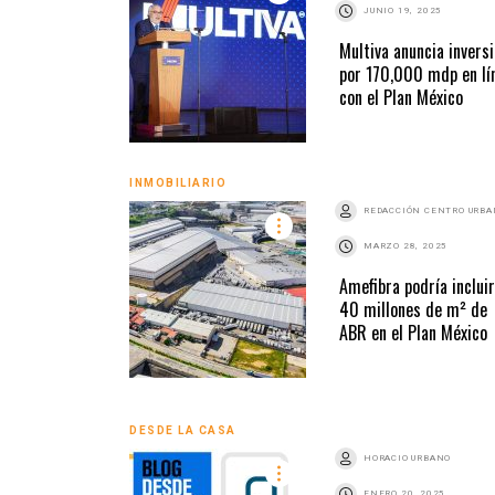
JUNIO 19, 2025
Multiva anuncia invers
por 170,000 mdp en lí
con el Plan México
INMOBILIARIO
REDACCIÓN CENTRO URB
MARZO 28, 2025
Amefibra podría incluir
40 millones de m² de
ABR en el Plan México
DESDE LA CASA
HORACIO URBANO
ENERO 20, 2025