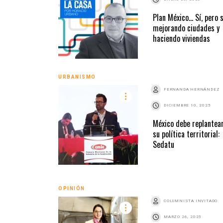
Plan México… Sí, pero 
mejorando ciudades y
haciendo viviendas
URBANISMO
FERNANDA HERNÁNDEZ
DICIEMBRE 10, 2025
México debe replantea
su política territorial:
Sedatu
OPINIÓN
COLUMNISTA INVITADO
MARZO 26, 2025