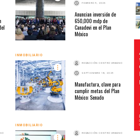
FEBRERO 5, 2026
Anuncian inversión de
n
650,000 mdp de
del
Canadevi en el Plan
México
INMOBILIARIO
REDACCIÓN CENTRO URBANO
SEPTIEMBRE 18, 2025
Manufactura, clave para
cumplir metas del Plan
México: Senado
INMOBILIARIO
ANO
REDACCIÓN CENTRO URBANO