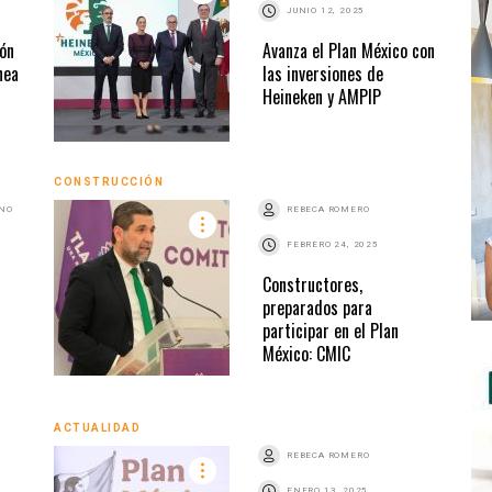
JUNIO 12, 2025
ión
Avanza el Plan México con
nea
las inversiones de
Heineken y AMPIP
CONSTRUCCIÓN
ANO
REBECA ROMERO
FEBRERO 24, 2025
Constructores,
preparados para
participar en el Plan
México: CMIC
ACTUALIDAD
REBECA ROMERO
ENERO 13, 2025