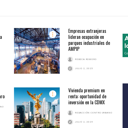
Empresas extranjeras
la
lideran ocupación en
parques industriales de
AMPIP
REBECA ROMERO
JULIO 2, 2025
Vivienda premium en
aro
renta: oportunidad de
inversión en la CDMX
ANO
REDACCIÓN CENTRO URBANO
JULIO 2, 2025