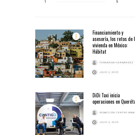
1
5
Financiamiento y
asesoría, los retos de 
vivienda en México:
Hábitat
FERNANDA HERNÁNDEZ
JULIO 2, 2025
DiDi Taxi inicia
operaciones en Querét
REDACCIÓN CENTRO URB
JULIO 2, 2025