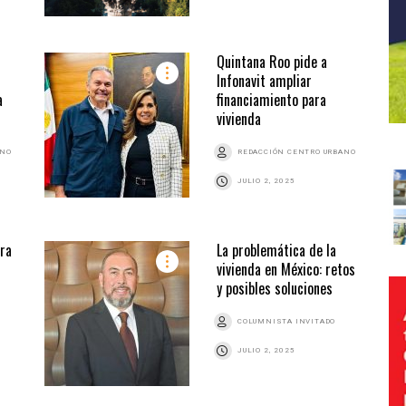
Quintana Roo pide a
Infonavit ampliar
a
financiamiento para
vivienda
ANO
REDACCIÓN CENTRO URBANO
JULIO 2, 2025
ara
La problemática de la
vivienda en México: retos
y posibles soluciones
COLUMNISTA INVITADO
JULIO 2, 2025