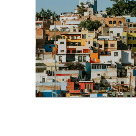
c y la
lco
tación de la