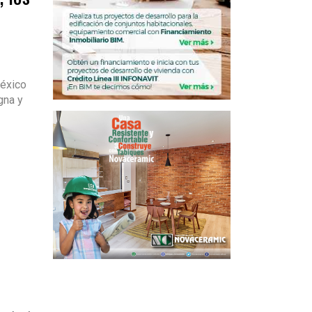
México
gna y