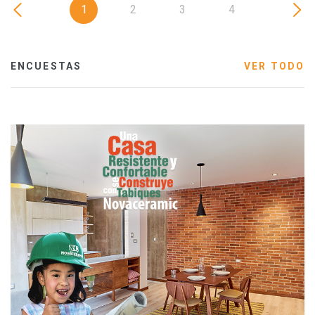
1
2
3
4
ENCUESTAS
VER TODO