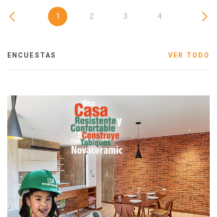
1
2
3
4
ENCUESTAS
VER TODO