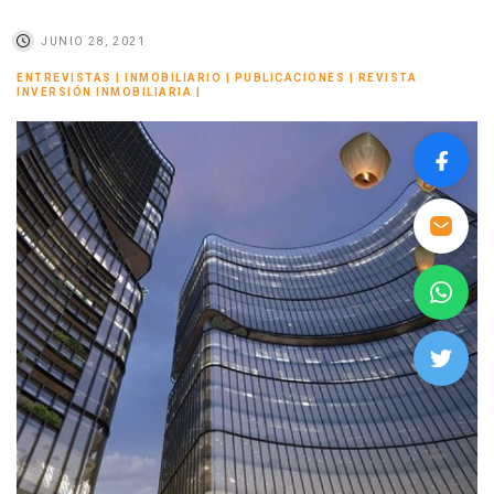
JUNIO 28, 2021
ENTREVISTAS
|
INMOBILIARIO
|
PUBLICACIONES
|
REVISTA
INVERSIÓN INMOBILIARIA
|