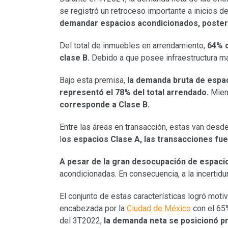
se registró un retroceso importante a inicios 
demandar espacios acondicionados, poster
Del total de inmuebles en arrendamiento,
64% c
clase B.
Debido a que posee infraestructura má
Bajo esta premisa,
la demanda bruta de espac
representó el 78% del total arrendado.
Mient
corresponde a Clase B.
Entre las áreas en transacción, estas van desd
l
os espacios Clase A, las transacciones fue
A pesar de la gran desocupación de espacio
acondicionadas. En consecuencia, a la incertid
El conjunto de estas características logró mot
encabezada por la
Ciudad de México
con el 65%
del 3T2022,
la demanda neta se posicionó p