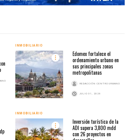
INMOBILIARIO
INMO
Edomex fortalece el
ordenamiento urbano en
con
sus principales zonas
o
metropolitanas
BANO
REDACCIÓN CENTRO URBANO
JULIO 31, 2026
INMOBILIARIO
INMO
Inversión turística de la
ADI supera 3,800 mdd
dp
con 26 proyectos en