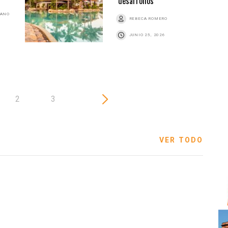
desarrollos
BANO
REBECA ROMERO
JUNIO 25, 2026
2
3
VER TODO