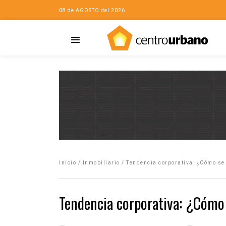
08 de AGOSTO del 2026
Casa
iudad…con Horacio
Inicio
/
Inmobiliario
/
Tendencia corporativa: ¿Cómo se
da
opía de la ciudad
Tendencia corporativa: ¿Cómo
no
Mujeres
eres de la Casa