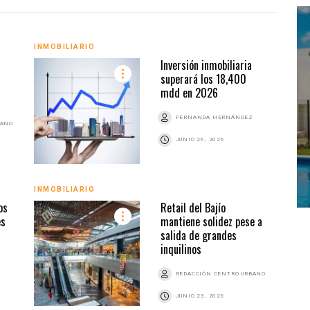
INMO
INMOBILIARIO
Inversión inmobiliaria
superará los 18,400
mdd en 2026
FERNANDA HERNÁNDEZ
BANO
JUNIO 26, 2026
INMOBILIARIO
INMO
os
Retail del Bajío
es
mantiene solidez pese a
salida de grandes
inquilinos
REDACCIÓN CENTRO URBANO
JUNIO 23, 2026