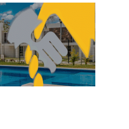
BILIARIO
INMOBILIARIO
Edomex proyecta
derrama cercana a
8,000 mdp por el
Mundial 2026
REDACCIÓN CENTRO URBANO
JUNIO 4, 2026
BILIARIO
INMOBILIARIO
Tren Interurbano detona
ajuste inmobiliario en el
poniente de la CDMX
REDACCIÓN CENTRO URBANO
ABRIL 9, 2026