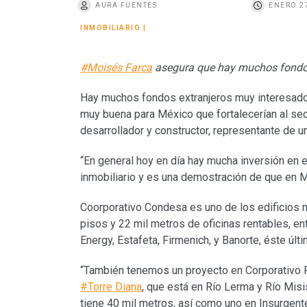
AURA FUENTES
ENERO 27
o
INMOBILIARIO
|
#Moisés Farca
asegura que hay muchos fondos
Hay muchos fondos extranjeros muy interesados 
muy buena para México que fortalecerían al sec
desarrollador y constructor, representante de 
“En general hoy en día hay mucha inversión en e
inmobiliario y es una demostración de que en 
Coorporativo Condesa es uno de los edificios 
pisos y 22 mil metros de oficinas rentables, en
Energy, Estafeta, Firmenich, y Banorte, éste últ
“También tenemos un proyecto en Corporativo R
#Torre Diana
, que está en Río Lerma y Río Misi
tiene 40 mil metros, así como uno en Insurgent