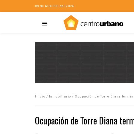
08 de AGOSTO del 2026
Casa
iudad…con Horacio
Inicio
/
Inmobiliario
/
Ocupación de Torre Diana termi
da
opía de la ciudad
Ocupación de Torre Diana ter
no
Mujeres
eres de la Casa