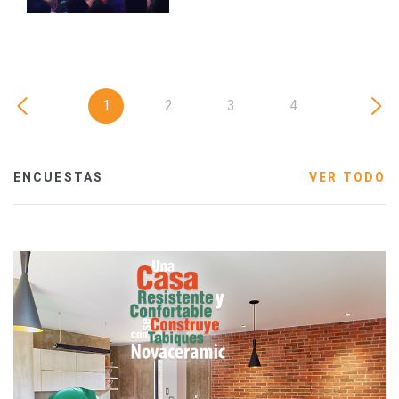
1
2
3
4
ENCUESTAS
VER TODO