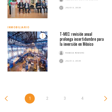
JULIO 3, 2026
INMOBILIARIO
T-MEC: revisión anual
prolonga incertidumbre para
la inversión en México
REBECA ROMERO
JULIO 2, 2026
1
2
3
4