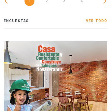
1
2
3
4
ENCUESTAS
VER TODO